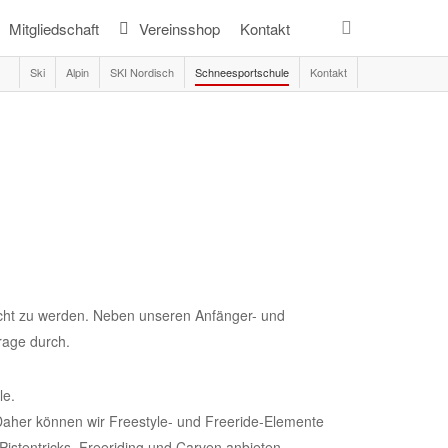
search
Mitgliedschaft
Vereinsshop
Kontakt
Ski
Alpin
SKI Nordisch
Schneesportschule
Kontakt
cht zu werden. Neben unseren Anfänger- und
rage durch.
le.
Daher können wir Freestyle- und Freeride-Elemente
istentricks, Freeriding und Carven anbieten.