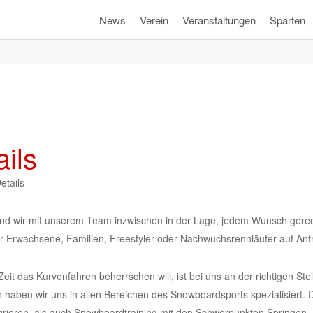
News
Verein
Veranstaltungen
Sparten
ils
tails
nd wir mit unserem Team inzwischen in der Lage, jedem Wunsch gere
ür Erwachsene, Familien, Freestyler oder Nachwuchsrennläufer auf Anf
eit das Kurvenfahren beherrschen will, ist bei uns an der richtigen Stel
aben wir uns in allen Bereichen des Snowboardsports spezialisiert. 
grieren, als auch Snowboardtraining mit den Schwerpunkten Springen, P