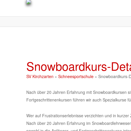
Skip
to
main
content
Snowboardkurs-Deta
SV Kirchzarten
»
Schneesportschule
»
Snowboardkurs-De
Nach über 20 Jahren Erfahrung mit Snowboardkursen si
Fortgeschrittenenkursen führen wir auch Spezialkurse f
Wer auf Frustrationserlebnisse verzichten und in kurzer Z
Nach über 20 Jahren Erfahrung im Snowboardlehrwesen h
sowohl in die Anfänger- und Fortgeschrittenenkurse inte