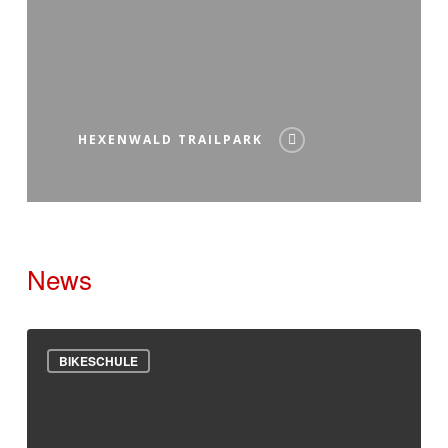
HEXENWALD TRAILPARK
News
Schwarzwälder
BIKESCHULE
ADAC
MTB
Cup
2026