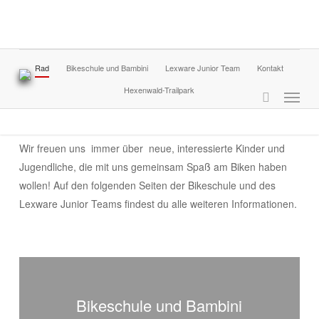
Skip
to
main
content
Rad
Bikeschule und Bambini
Lexware Junior Team
Kontakt
SV Kirchzarten Radabteilung
Hexenwald-Trailpark
Willkommen bei der Radabteilung
Wir freuen uns immer über neue, interessierte Kinder und
Jugendliche, die mit uns gemeinsam Spaß am Biken haben
wollen! Auf den folgenden Seiten der Bikeschule und des
Lexware Junior Teams findest du alle weiteren Informationen.
Bikeschule
und
Bikeschule und Bambini
Bambini