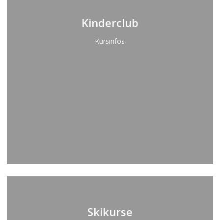
more
Kinderclub
Kursinfos
Learn
more
Skikurse