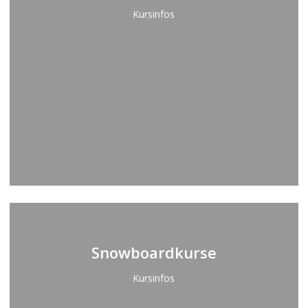
Kursinfos
Learn
more
Snowboardkurse
Kursinfos