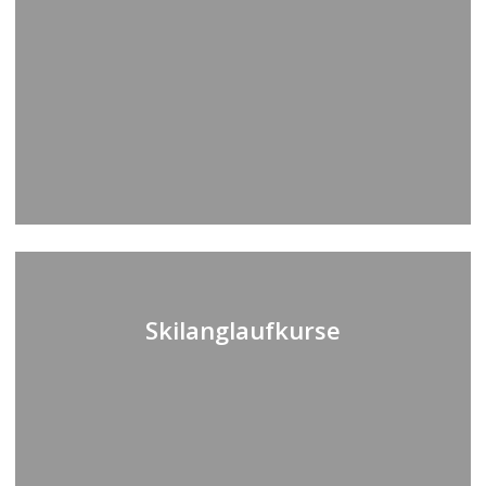
Learn
more
Skilanglaufkurse