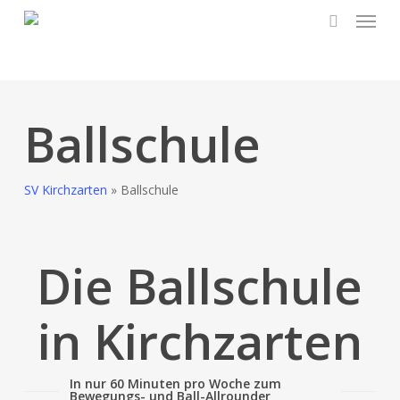
Skip
to
main
content
Ballschule
SV Kirchzarten
»
Ballschule
Die Ballschule
in Kirchzarten
In nur 60 Minuten pro Woche zum
Bewegungs- und Ball-Allrounder