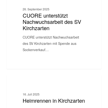
Nachwuchsarbeit
26. September 2025
des
CUORE unterstützt
SV
Nachwuchsarbeit des SV
Kirchzarten
Kirchzarten
CUORE unterstützt Nachwuchsarbeit
des SV Kirchzarten mit Spende aus
Sockenverkauf…
Heimrennen
BIKESCHULE
in
Kirchzarten
16. Juli 2025
Heimrennen in Kirchzarten