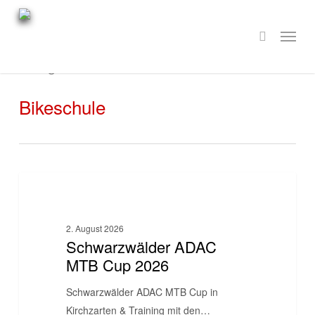
Skip
to
main
Kategorie
content
Bikeschule
Schwarzwälder
BIKESCHULE
ADAC
MTB
2. August 2026
Cup
Schwarzwälder ADAC
2026
MTB Cup 2026
Schwarzwälder ADAC MTB Cup in
Kirchzarten & Training mit den…