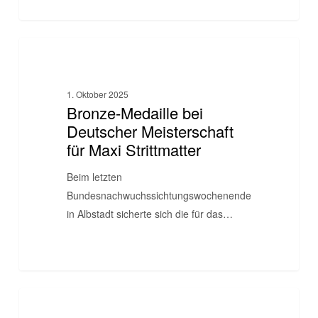
Bronze-
BIKESCHULE
Medaille
bei
1. Oktober 2025
Deutscher
Bronze-Medaille bei
Meisterschaft
Deutscher Meisterschaft
für
für Maxi Strittmatter
Maxi
Strittmatter
Beim letzten
Bundesnachwuchssichtungswochenende
in Albstadt sicherte sich die für das…
CUORE
BIKESCHULE
unterstützt