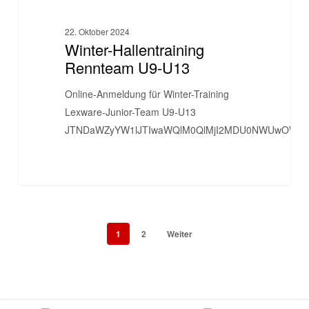
U9-
U13
22. Oktober 2024
Winter-Hallentraining
Rennteam U9-U13
Online-Anmeldung für Winter-Training
Lexware-Junior-Team U9-U13
JTNDaWZyYW1lJTIwaWQlM0QlMjI2MDU0NWUwOWNlN2
1
2
Weiter