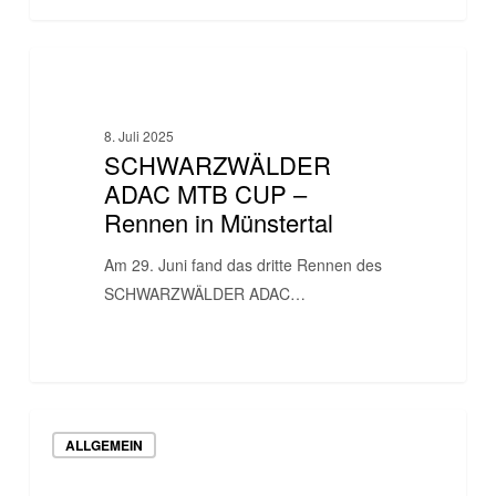
SCHWARZWÄLDER
BIKESCHULE
ADAC
MTB
8. Juli 2025
CUP
SCHWARZWÄLDER
–
ADAC MTB CUP –
Rennen
Rennen in Münstertal
in
Münstertal
Am 29. Juni fand das dritte Rennen des
SCHWARZWÄLDER ADAC…
Winter-
ALLGEMEIN
Hallentraining
Rennteam