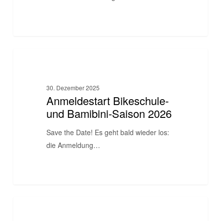
Anmeldestart
BIKESCHULE
Bikeschule-
und
30. Dezember 2025
Bamibini-
Anmeldestart Bikeschule-
Saison
und Bamibini-Saison 2026
2026
Save the Date! Es geht bald wieder los:
die Anmeldung…
Streckenpflegetag
BIKESCHULE