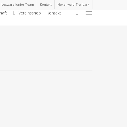
Lexware Junior Team
Kontakt
Hexenwald-Trailpark
search
haft
Vereinsshop
Kontakt
Menu