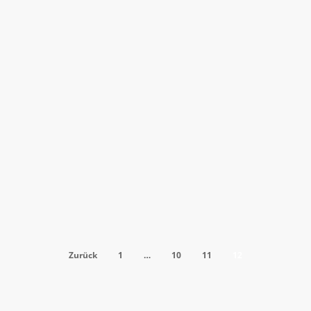
Staffelsieger
Die E1-
Junioren
des SV
Kirchzarten
sind in
Ihrer
Staffel
souerän…
Zurück
1
…
10
11
12