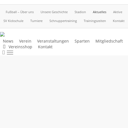
Skip
to
Fußball – Über uns
Unsere Geschichte
Stadion
Aktuelles
Aktive
main
SV Kickschule
Turniere
Schnuppertraining
Trainingszeiten
Kontakt
content
News
Verein
Veranstaltungen
Sparten
Mitgliedschaft
SBFV
Vereinsshop
Kontakt
27. Juni
search
FUSSBALL
Menu
Rothaus
2018
Pokal
SBFV
Rothaus
Pokal
In der
Qualifikationsrunde
des SBFV-
Rothaus-
Pokal