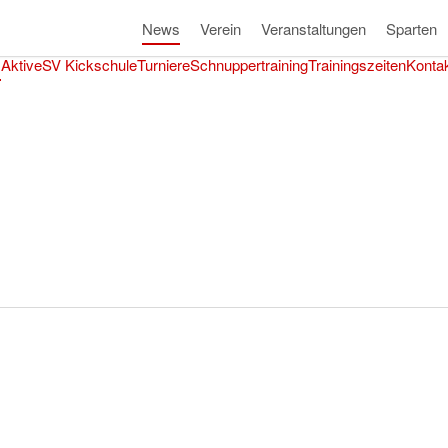
News
Verein
Veranstaltungen
Sparten
s
Aktive
SV Kickschule
Turniere
Schnuppertraining
Trainingszeiten
Konta