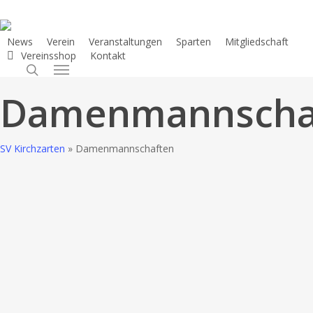
Skip
to
News
Verein
Veranstaltungen
Sparten
Mitgliedschaft
main
Vereinsshop
Kontakt
content
search
Menu
Damenmannscha
SV Kirchzarten
»
Damenmannschaften
Damen
1