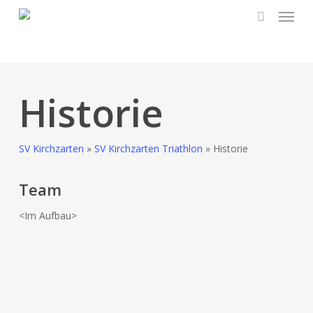
Skip
to
main
content
Historie
SV Kirchzarten
»
SV Kirchzarten Triathlon
»
Historie
Team
<Im Aufbau>