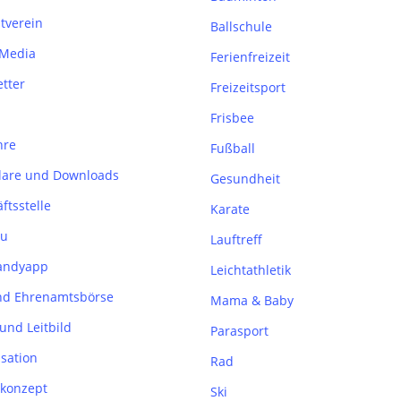
tverein
Ballschule
 Media
Ferienfreizeit
tter
Freizeitsport
Frisbee
hre
Fußball
lare und Downloads
Gesundheit
ftsstelle
Karate
u
Lauftreff
andyapp
Leichtathletik
nd Ehrenamtsbörse
Mama & Baby
 und Leitbild
Parasport
sation
Rad
konzept
Ski