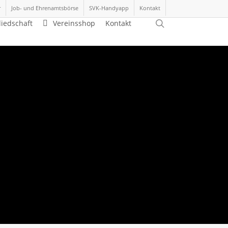
r
Job- und Ehrenamtsbörse
SVK-Handyapp
Kontakt
search
liedschaft
Vereinsshop
Kontakt