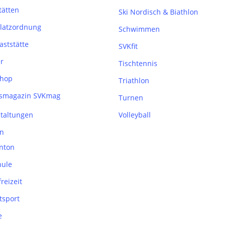
tätten
Ski Nordisch & Biathlon
latzordnung
Schwimmen
aststätte
SVKfit
r
Tischtennis
hop
Triathlon
nsmagazin SVKmag
Turnen
taltungen
Volleyball
n
nton
hule
reizeit
tsport
e