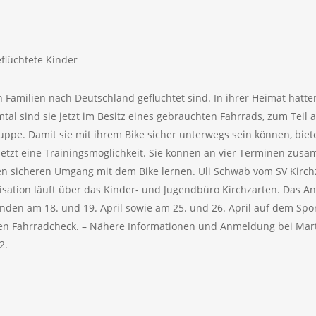
flüchtete Kinder
n Familien nach Deutschland geflüchtet sind. In ihrer Heimat hatte
mtal sind sie jetzt im Besitz eines gebrauchten Fahrrads, zum Tei
uppe. Damit sie mit ihrem Bike sicher unterwegs sein können, bie
etzt eine Trainingsmöglichkeit. Sie können an vier Terminen zus
n sicheren Umgang mit dem Bike lernen. Uli Schwab vom SV Kirch
ation läuft über das Kinder- und Jugendbüro Kirchzarten. Das Ange
inden am 18. und 19. April sowie am 25. und 26. April auf dem Spor
en Fahrradcheck. – Nähere Informationen und Anmeldung bei Martin
2.