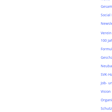
Gesam
Social
Newsle
Verein
100 Ja
Formu
Geschä
Neuba
SVK-H
Job- u
Vision
Organi
Schutz