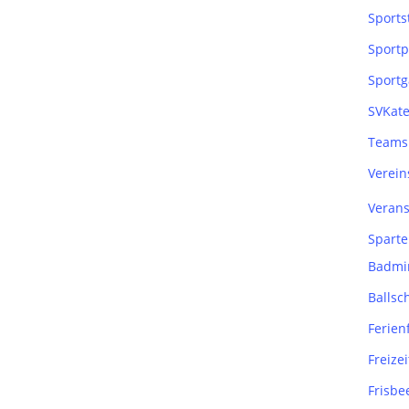
Sports
Sportp
Sportg
SVKate
Teams
Verei
Verans
Sparte
Badmi
Ballsc
Ferienf
Freizei
Frisbe