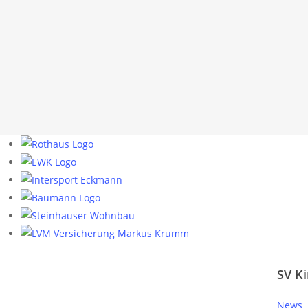
SV Ki
News