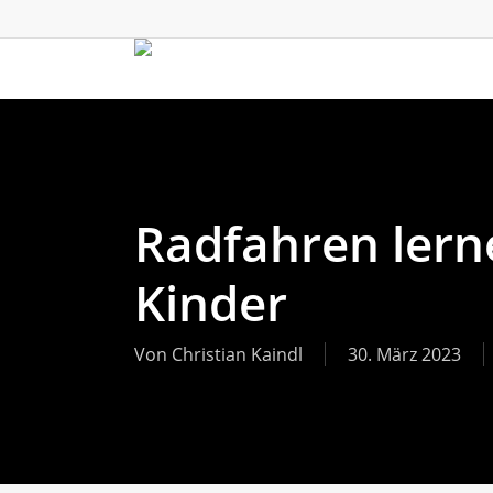
Skip
to
main
content
Radfahren lerne
Kinder
Von
Christian Kaindl
30. März 2023