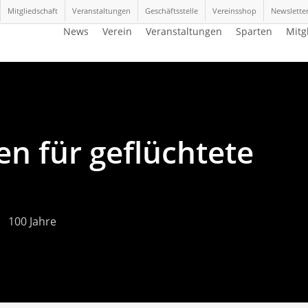
Mitgliedschaft
Veranstaltungen
Geschäftsstelle
Vereinsshop
Newslette
News
Verein
Veranstaltungen
Sparten
Mitg
n für geflüchtete
100 Jahre