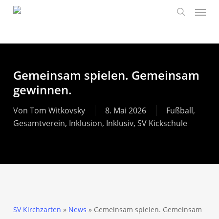
Skip
to
main
content
Gemeinsam spielen. Gemeinsam
gewinnen.
Von
Tom Witkovsky
8. Mai 2026
Fußball
,
Gesamtverein
,
Inklusion
,
Inklusiv
,
SV Kickschule
SV Kirchzarten
»
News
»
Gemeinsam spielen. Gemeinsam